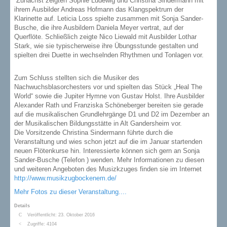
Zunächst zeigten Sophie Ludewig und Christina Sindermann mit
ihrem Ausbilder Andreas Hofmann das Klangspektrum der
Klarinette auf. Leticia Loss spielte zusammen mit Sonja Sander-
Busche, die ihre Ausbildern Daniela Meyer vertrat, auf der
Querflöte. Schließlich zeigte Nico Liewald mit Ausbilder Lothar
Stark, wie sie typischerweise ihre Übungsstunde gestalten und
spielten drei Duette in wechselnden Rhythmen und Tonlagen vor.
Zum Schluss stellten sich die Musiker des
Nachwuchsblasorchesters vor und spielten das Stück „Heal The
World“ sowie die Jupiter Hymne von Gustav Holst. Ihre Ausbilder
Alexander Rath und Franziska Schöneberger bereiten sie gerade
auf die musikalischen Grundlehrgänge D1 und D2 im Dezember an
der Musikalischen Bildungsstätte in Alt Gandersheim vor.
Die Vorsitzende Christina Sindermann führte durch die
Veranstaltung und wies schon jetzt auf die im Januar startenden
neuen Flötenkurse hin. Interessierte können sich gern an Sonja
Sander-Busche (Telefon ) wenden. Mehr Informationen zu diesen
und weiteren Angeboten des Musizkzuges finden sie im Internet
http://www.musikzugbockenem.de/
Mehr Fotos zu dieser Veranstaltung....
Details
Veröffentlicht: 23. Oktober 2016
Zugriffe: 4104