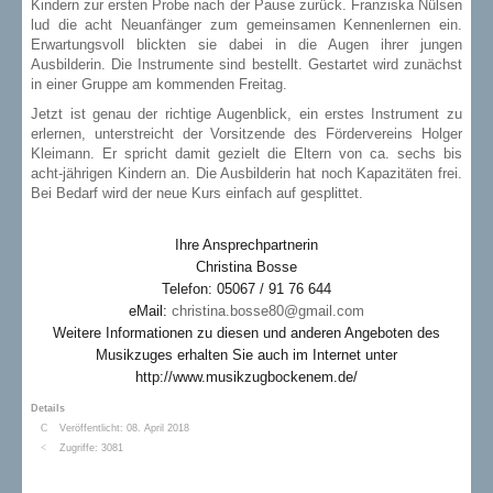
Kindern zur ersten Probe nach der Pause zurück. Franziska Nülsen
lud die acht Neuanfänger zum gemeinsamen Kennenlernen ein.
Erwartungsvoll blickten sie dabei in die Augen ihrer jungen
Ausbilderin. Die Instrumente sind bestellt. Gestartet wird zunächst
in einer Gruppe am kommenden Freitag.
Jetzt ist genau der richtige Augenblick, ein erstes Instrument zu
erlernen, unterstreicht der Vorsitzende des Fördervereins Holger
Kleimann. Er spricht damit gezielt die Eltern von ca. sechs bis
acht-jährigen Kindern an. Die Ausbilderin hat noch Kapazitäten frei.
Bei Bedarf wird der neue Kurs einfach auf gesplittet.
Ihre Ansprechpartnerin
Christina Bosse
Telefon: 05067 / 91 76 644
eMail:
christina.bosse80@gmail.com
Weitere Informationen zu diesen und anderen Angeboten des
Musikzuges erhalten Sie auch im Internet unter
http://www.musikzugbockenem.de/
Details
Veröffentlicht: 08. April 2018
Zugriffe: 3081